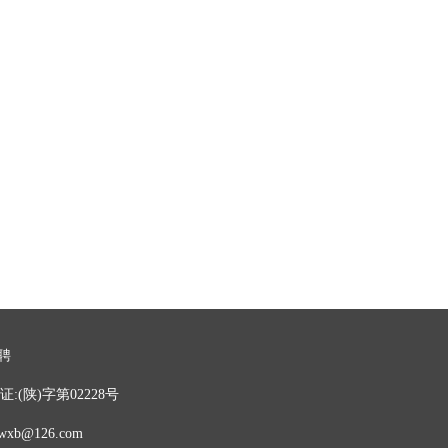
】
）
聘
:(陕)字第02228号
b@126.com