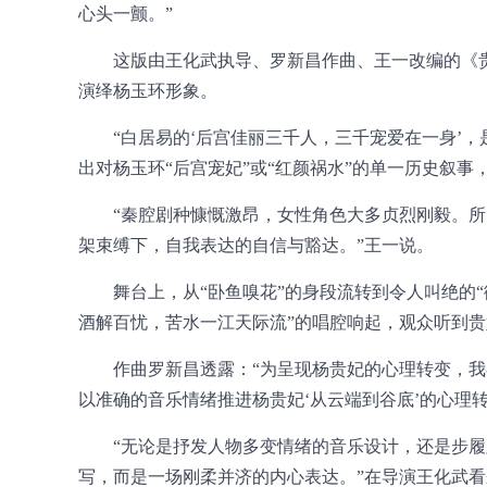
心头一颤。”
这版由王化武执导、罗新昌作曲、王一改编的《
演绎杨玉环形象。
“白居易的‘后宫佳丽三千人，三千宠爱在一身’
出对杨玉环“后宫宠妃”或“红颜祸水”的单一历史叙
“秦腔剧种慷慨激昂，女性角色大多贞烈刚毅。
架束缚下，自我表达的自信与豁达。”王一说。
舞台上，从“卧鱼嗅花”的身段流转到令人叫绝的
酒解百忧，苦水一江天际流”的唱腔响起，观众听到
作曲罗新昌透露：“为呈现杨贵妃的心理转变，
以准确的音乐情绪推进杨贵妃‘从云端到谷底’的心理
“无论是抒发人物多变情绪的音乐设计，还是步
写，而是一场刚柔并济的内心表达。”在导演王化武