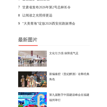
7
甘肃省发布2026年第2号总林长令
8
让阅读之光照得更远
9
“大美青海”绽放2026西安丝路旅博会
文化引力强 保障底气足
新编秦腔《贵妃醉酒》诠释经典
角色
第九届数字中国建设峰会在福建
福州举行