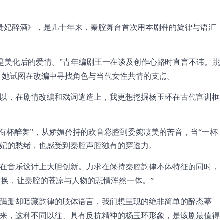
贵妃醉酒》，是几十年来，秦腔舞台首次用本剧种的旋律与语汇
，是美化后的爱情。”青年编剧王一在谈及创作心路时直言不讳。跳
事，她试图在改编中寻找角色与当代女性共情的支点。
所以，在剧情改编和戏词遣造上，我更想挖掘杨玉环在古代宫训框
“衔杯醉舞”，从娇媚矜持的欢音彩腔到委婉凄美的苦音，当“一杯
贵妃的愁绪，也感受到秦腔声腔独有的穿透力。
我在音乐设计上大胆创新。力求在保持秦腔韵律本体特征的同时，
转换，让秦腔的苍凉与人物的悲情浑然一体。”
履蹒跚却暗藏韵律的肢体语言，我们想呈现的绝非简单的醉态摹
看来，这种不同以往、具有反抗精神的杨玉环形象，是该剧最值得