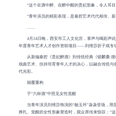
“这个在酒中醉、在醉中醒的贵妃形象，令人耳目
“青年演员的精彩表现，是秦腔艺术代代相传、薪
……
4月24日晚，西安市工人文化宫，掌声与喝彩声此
年度青年艺术人才创作资助项目——刘维莎折子戏专
从新编秦腔《贵妃醉酒》到传统经典《锁麟囊·搜
戏曲艺术、扶持培育青年人才的决心，以融合传统与
代光彩。
颠覆重构
于“六杯酒”中照见女性觉醒
当青年演员刘维莎饰演的“杨玉环”袅袅登场，用
挣扎、觉醒的女性形象塑造时，观众席传来惊叹：“