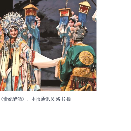
《贵妃醉酒》。本报通讯员 洛书 摄