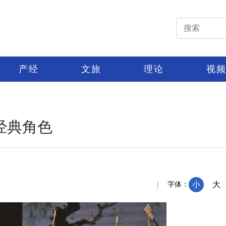
产经
文旅
理论
视
经典角色
：
小
大
字体：