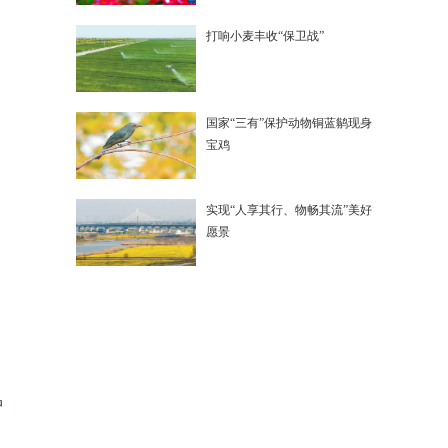
打响小麦丰收“保卫战”
国家“三有”保护动物铜蓝鹟现身
宝鸡
实现“人享其行、物畅其流”美好
愿景
中