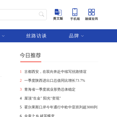
频
丝路访谈
品牌
1
古都西安，在双向奔赴中续写丝路情谊
2
一季度陕西进出口总值同比增长73.7%
3
青海省一季度就业形势总体稳定
4
屋顶“生金” 阳光“变现”
5
霍尔果斯口岸今年通行中欧中亚班列超3000列
6
金蚕之乡 破茧蝶变