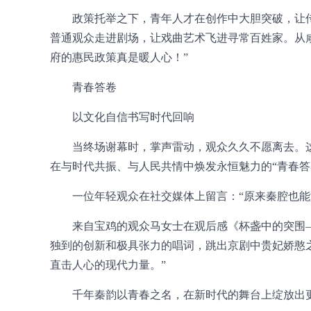
政策托举之下，青年人才在创作中大胆突破，让
普通观众走进剧场，让戏曲艺术飞进寻常百姓家。从咸
府的惠民政策真是暖人心！”
青春答卷
以文化自信书写时代回响
当终场谢幕时，掌声雷动，观众久久不愿离去。
在与时代共振、与人民共情中焕发永恒魅力的“青春答
一位年轻观众在社交媒体上留言：“原来秦腔也能
来自宝鸡的观众马女士在观后感《杯盏中的突围
独到的创新和极具张力的唱词，跳出京剧中贵妃娇憨
直击人心的现代力量。”
千年秦韵以青春之名，在新时代的舞台上绽放出