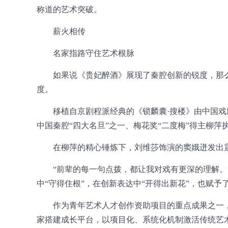
称道的艺术突破。
薪火相传
名家指路守住艺术根脉
如果说《贵妃醉酒》展现了秦腔创新的锐度，那么
度。
移植自京剧程派经典的《锁麟囊·搜楼》由中国戏
中国秦腔“四大名旦”之一、梅花奖“二度梅”得主柳萍
在柳萍的精心锤炼下，刘维莎饰演的窦娥迸发出
“前辈的每一句点拨，都让我对戏有更深的理解。
中“守得住根”，在创新表达中“开得出新花”，也赋予
作为青年艺术人才创作资助项目的重点成果之一
家搭建成长平台，以项目化、系统化机制激活传统艺