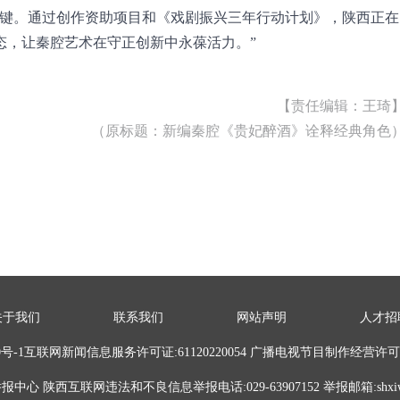
关键。通过创作资助项目和《戏剧振兴三年行动计划》，陕西正在
态，让秦腔艺术在守正创新中永葆活力。”
【责任编辑：王琦
（原标题：新编秦腔《贵妃醉酒》诠释经典角色
关于我们
联系我们
网站声明
人才招
8640号-1互联网新闻信息服务许可证:61120220054 广播电视节目制作经营许可证
心 陕西互联网违法和不良信息举报电话:029-63907152 举报邮箱:shxiwx