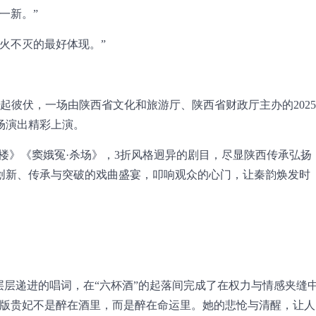
一新。”
火不灭的最好体现。”
起彼伏，一场由陕西省文化和旅游厅、陕西省财政厅主办的2025
场演出精彩上演。
楼》《窦娥冤·杀场》，3折风格迥异的剧目，尽显陕西传承弘扬
创新、传承与突破的戏曲盛宴，叩响观众的心门，让秦韵焕发时
层层递进的唱词，在“六杯酒”的起落间完成了在权力与情感夹缝
这版贵妃不是醉在酒里，而是醉在命运里。她的悲怆与清醒，让人