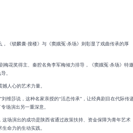
，《锁麟囊·搜楼》与《窦娥冤·杀场》则彰显了戏曲传承的厚
剧梅花奖得主、秦腔名角李军梅倾力排导，《窦娥冤·杀场》特
执导。
震撼人心的艺术力量。
”刘维莎说，这种名家亲授的“活态传承”，让经典剧目在代际传
了专场演出另一重深意。
，这场演出的成功是陕西省通过政策扶持、资金保障为青年艺术
术生命力的生动实践。