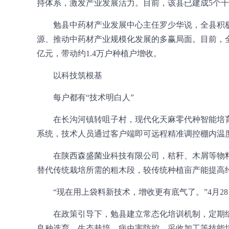
持体系，激发产业发展活力。目前，该县已建成5个千
勉县中药材产业发展中心主任罗少华说，全县积
源、推动中药材产业规模化发展的多赢局面。目前，全县
亿元，带动约1.4万户种植户增收。
以科技筑根基
每户都有“技术明白人”
在长沟河镇转咀子村，现代化天麻零代种智能培
系统，技术人员通过客户端即可远程精准调控棚内温
在陕西森盛菌业科技有限公司，秸秆、木屑等物
替代传统栽培所需的粗木段，较传统种植亩产能提高约
“现在用上袋料新技术，增收更有底气了。”4月2
在政策引导下，勉县建立常态化培训机制，定期
良种选育、生态栽培、病虫害防控、采收加工等技能培