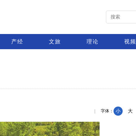
产经
文旅
理论
视
：
小
大
字体：