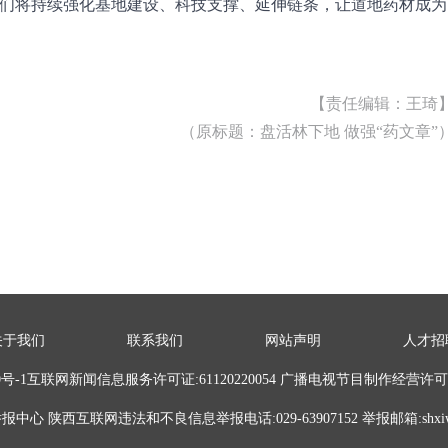
我们将持续强化基地建设、科技支撑、延伸链条，让道地药材成为
【责任编辑：王琦
（原标题：盘活林下地 做强“药文章”
关于我们
联系我们
网站声明
人才招
8640号-1互联网新闻信息服务许可证:61120220054 广播电视节目制作经营许可证
心 陕西互联网违法和不良信息举报电话:029-63907152 举报邮箱:shxiwx