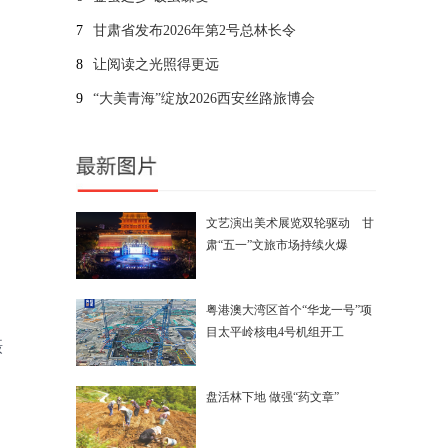
7
甘肃省发布2026年第2号总林长令
8
让阅读之光照得更远
9
“大美青海”绽放2026西安丝路旅博会
文艺演出美术展览双轮驱动 甘
肃“五一”文旅市场持续火爆
粤港澳大湾区首个“华龙一号”项
目太平岭核电4号机组开工
摄
盘活林下地 做强“药文章”