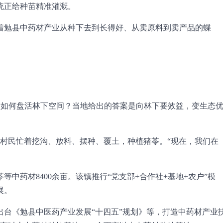
统正给种苗精准灌溉。
着勉县中药材产业从种下去到长得好、从卖原料到卖产品的蝶
广。如何盘活林下空间？当地给出的答案是向林下要效益，变生态
，村民忙着挖沟、放料、摆种、覆土，种植猪苓。“现在，我们在
中药材8400余亩。该镇推行“党支部+合作社+基地+农户”模
展。
出台《勉县中医药产业发展“十四五”规划》等，打造中药材产业