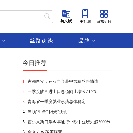
频
丝路访谈
品牌
1
古都西安，在双向奔赴中续写丝路情谊
2
一季度陕西进出口总值同比增长73.7%
3
青海省一季度就业形势总体稳定
4
屋顶“生金” 阳光“变现”
5
霍尔果斯口岸今年通行中欧中亚班列超3000列
6
金蚕之乡 破茧蝶变