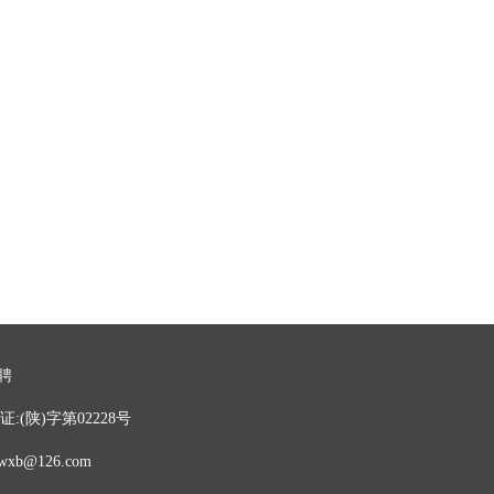
】
）
聘
:(陕)字第02228号
b@126.com