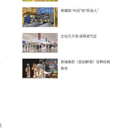
青藏线“4S店”的“听诊人”
文化引力强 保障底气足
新编秦腔《贵妃醉酒》诠释经典
优
角色
扶