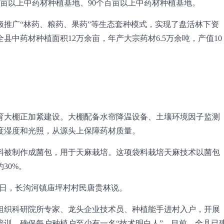
亩以上中药材种植基地、90个百亩以上中药材种植基地。
极推广“林药、粮药、果药”等生态套种模式，实现了盘活林下资
中药材种植面积12万余亩，年产大宗药材6.5万余吨，产值10
育大棚正加紧建设。大棚配备水帘降温设备、土壤环境因子监测
度湿度和光照，从源头上保障药材质量。
料被制作成菌包，用于天麻栽培。这项袋料栽培天麻技术以菌包
30%。
8日，长沟河镇庙坪村村民唐贵林说。
组织科研院所专家、龙头企业技术员、种植能手进村入户，开展
训，确保每户种植户至少有一名“技术明白人”。目前，全县已