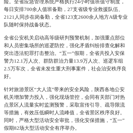
险。全省应急管理系统严格执行24小时值班值守制度，
每日安排700余人值班备勤，27支省级专业救援队伍、
2121人同步在岗备勤，全省123支2600余人地方A级专业
队随时保持战备状态。
全省公安机关启动高等级研判预警机制，加强重点部位
和人员密集场所的巡逻防控，强化矛盾纠纷排查化解和
突出违法犯罪打击整治。“五一”假期，全省共投入安保
警力12.1万人次、群防群治力量13.9万人次、巡逻车组
2.5万车次，全省未发生重大刑事案件，社会治安秩序良
好。
针对旅游景区“大人流”带来的安全风险，陕西各地公安
机关增加警力投入，强化现场管控，会同有关部门对热
点景区人流量实时监测预警，采取宣传引导、疏导限流
等措施，有效压低瞬时人流峰值，全省景区秩序良好。
同时，严格大型活动安全审批，强化安保措施，“五一”
假期82场大型活动安全有序举办。