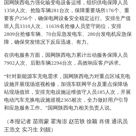
国网陕西电力强化输变电设备运维，组织供电保障人员
1358人次、抢险车辆281台次，保障重要场所176个、重
要客户256个，确保电网设备安全稳定运行。安排生产值
班人员3310人次、11639名抢修人员坚守岗位，安排
2809台抢修车辆、70台应急发电车、280台发电机应急保
障，确保突发情况下反应迅速、有力。
在供电服务方面，国网陕西电力累计出动服务保障人员
7902人次、后勤车辆2294台次，高效响应客户诉求。
“针对新能源车充电需求，国网陕西电力对重点区域充电
设施开展现场巡视检修，加强车联网平台及重点保障场
站现场值班，安排充电设施运维值守人员185人次，开展
电动汽车充换电设施巡视2365桩次，全力做好用户引导
和应急服务工作。”国网陕西电力相关负责人说。
（本报记者 苗雨蒙 霍海澎 赵茁轶 徐颖 肖倩 通讯员
王浩文 实习生 刘靓）