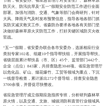
节前，省安委办、省应急管理厅对安全生产、森林草原
防灭火、防汛抗旱及“五一”假期安全防范工作进行全面
部署。加强与消防、交通、气象等部门会商研判，针对
大风、降雨天气及时发布预警信息，指导各地各部门抓
实防灾减灾救灾工作。省森防办要求各地各有关部门坚
决做好森林草原火灾防范工作，打好关键区域防灭火收
官战。
“五一”假期，省安委办联合各市安委办，选派相应行业
类别专家102名、组建10个指导帮扶组，开展指导帮扶。
省级层面累计帮扶县（市、区）45个、监管部门442个、
企业（点位）843家，共排查隐患3048项。省应急管理厅
以危化品、矿山、烟花爆竹、工贸等领域为重点，下沉
一线督导检查，累计派出272个督导组，排查安全隐患
3700余项，并督促尽快整改。
省应急管理厅成立假期应急指挥专班，分析研判森林草
原火情，以及交通、文旅、城镇消防和直管行业领域风