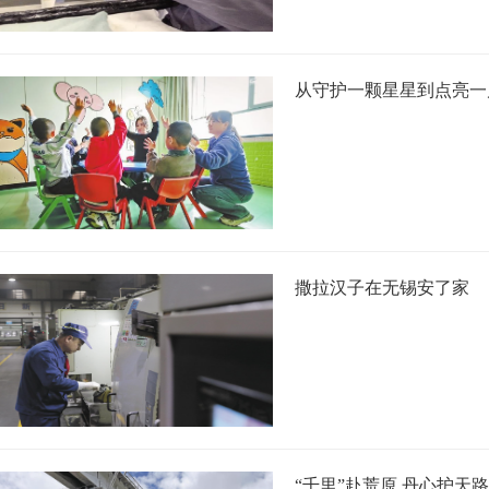
从守护一颗星星到点亮一
撒拉汉子在无锡安了家
“千里”赴荒原 丹心护天路