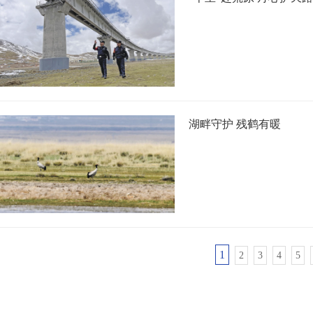
湖畔守护 残鹤有暖
1
2
3
4
5