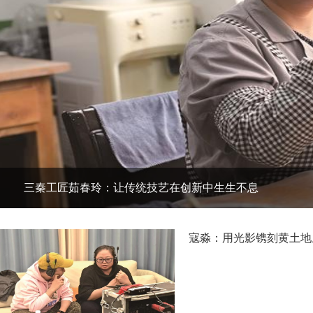
三秦工匠茹春玲：让传统技艺在创新中生生不息
寇淼：用光影镌刻黄土地