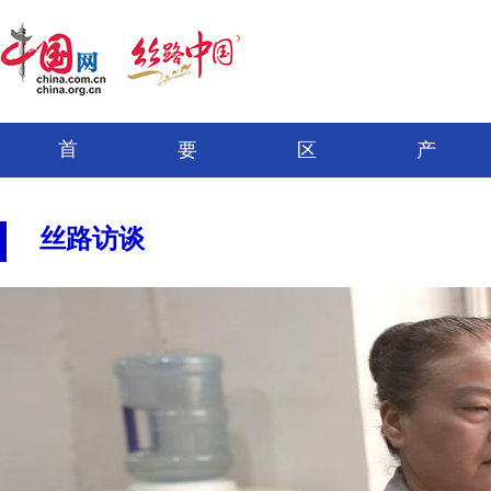
首
要
区
产
页
闻
域
经
丝路访谈